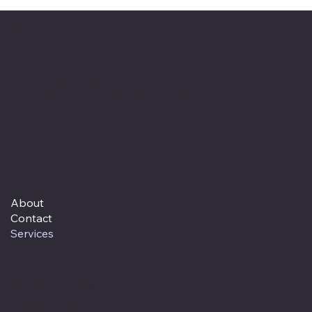
Contact
Escríbenos:
Info@novastudios.online
También puedes llenar nuestro formulario en línea y te responderemos rápido.
About
Contact
Services
Terms & Conditions
Privacy Policy